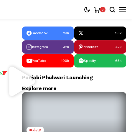
0
Facebook
23k
93k
Instagram
32k
Pinterest
42k
YouTube
100k
Spotify
65k
Punjabi Phulwari Launching
Explore more
ਕਵਿਤਾ