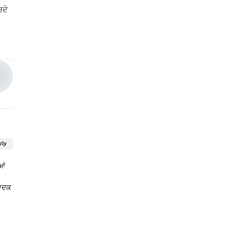
ਚਦੇ
ply
ਆਂ
ਪਾਦਕ