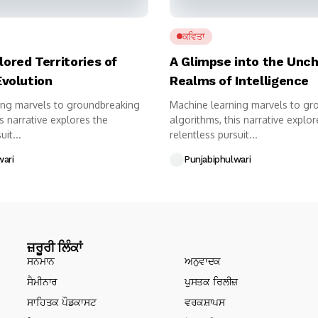
ਕਵਿਤਾ
ored Territories of
A Glimpse into the Unc
Evolution
Realms of Intelligence
ing marvels to groundbreaking
Machine learning marvels to gr
is narrative explores the
algorithms, this narrative explor
it...
relentless pursuit...
wari
Punjabiphulwari
ਜ਼ਰੂਰੀ ਲਿੰਕਾਂ
ਸਨਮਾਨ
ਅਨੁਵਾਦਕ
ਸੈਮੀਨਾਰ
ਪੁਸਤਕ ਰਿਲੀਜ਼
ਸਾਹਿਤਕ ਪੌਡਕਾਸਟ
ਵਰਕਸ਼ਾਪਸ