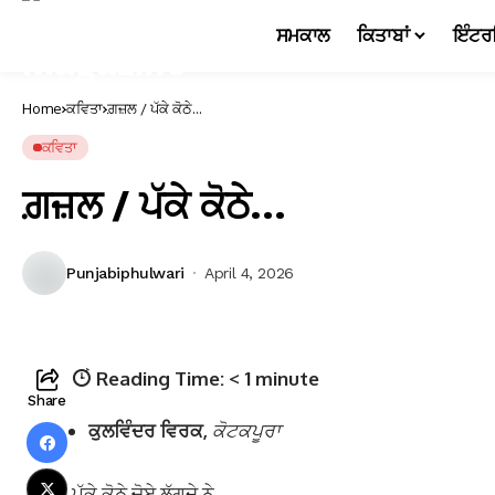
ਸਮਕਾਲ
ਕਿਤਾਬਾਂ
ਇੰਟਰ
Home
ਕਵਿਤਾ
ਗ਼ਜ਼ਲ / ਪੱਕੇ ਕੋਠੇ…
ਕਵਿਤਾ
ਗ਼ਜ਼ਲ / ਪੱਕੇ ਕੋਠੇ…
ਪੇਟਿੰਗ:
Punjabiphulwari
April 4, 2026
ਗੈਰੀ
ਮਾਰਟੀਨੇਜ਼*
Reading Time:
< 1
minute
Share
ਕੁਲਵਿੰਦਰ ਵਿਰਕ,
ਕੋਟਕਪੂਰਾ
ਪੱਕੇ ਕੋਠੇ ਚੋਏ ਲੱਗਦੇ ਨੇ,