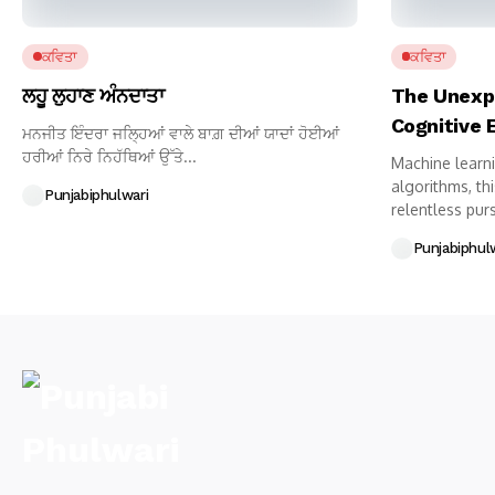
ਕਵਿਤਾ
ਕਵਿਤਾ
ਲਹੂ ਲੁਹਾਣ ਅੰਨਦਾਤਾ
The Unexpl
Cognitive 
ਮਨਜੀਤ ਇੰਦਰਾ ਜਲ੍ਹਿਆਂ ਵਾਲੇ ਬਾਗ਼ ਦੀਆਂ ਯਾਦਾਂ ਹੋਈਆਂ
ਹਰੀਆਂ ਨਿਰੇ ਨਿਹੱਥਿਆਂ ਉੱਤੇ...
Machine learn
algorithms, th
Punjabiphulwari
relentless pursu
Punjabiphul