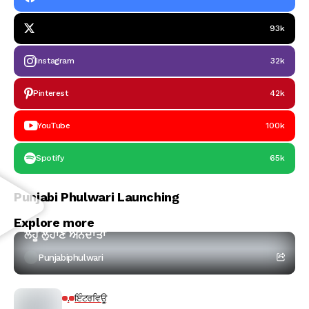
93k
Instagram
32k
Pinterest
42k
YouTube
100k
Spotify
65k
Punjabi Phulwari Launching
ਕਵਿਤਾ
Explore more
ਲਹੂ ਲੁਹਾਣ ਅੰਨਦਾਤਾ
Punjabiphulwari
.
ਇੰਟਰਵਿਊ