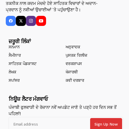
ਤਕਨੀਕ ਨਾਲ ਕਦਮ ਮੇਚਦੇ ਹੋਏ ਸਾਹਿਤਕ ਵਿਚਾਰਾਂ ਦੇ ਅਦਾਨ-
ਪ੍ਰਦਾਨ ਨੂੰ ਨਵੀਆਂ ਉਚਾਈਆਂ ’ਤੇ ਪਹੁੰਚਾਉਣਾ ਹੈ।
ਜ਼ਰੂਰੀ ਲਿੰਕਾਂ
ਸਨਮਾਨ
ਅਨੁਵਾਦਕ
ਸੈਮੀਨਾਰ
ਪੁਸਤਕ ਰਿਲੀਜ਼
ਸਾਹਿਤਕ ਪੌਡਕਾਸਟ
ਵਰਕਸ਼ਾਪਸ
ਲੇਖਕ
ਖੋਜਾਰਥੀ
ਸਪਾਂਸਰ
ਕਵੀ ਦਰਬਾਰ
ਨਿਊਜ਼ ਲੈਟਰ ਮੰਗਵਾਓ
ਪੰਜਾਬੀ ਫੁਲਵਾੜੀ ਦੇ ਰੋਜ਼ਾਨਾ ਨਵੇਂ ਅਪਡੇਟ ਜਾਣੋ ਤੇ ਪੜ੍ਹੋ ਹਰ ਦਿਨ ਸਭ ਤੋਂ
ਪਹਿਲਾਂ!