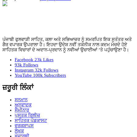
ਪੰਜਾਬੀ ਫੁਲਵਾੜੀ ਸਾਹਿਤ, ਕਲਾ ਅਤੇ ਸਭਿਆਚਰ ਨੂੰ ਸਮਰਪਿਤ ਇਕ ਸੁਤੰਤਰ ਅਤੇ
ਗੈਰ ਵਪਾਰਕ ਉਪਰਾਲਾ ਹੈ। ਇਹਦਾ ਉਦੇਸ਼ ਨਵੀਂ ਤਕਨੀਕ ਨਾਲ ਕਦਮ ਮੇਚਦੇ ਹੋਏ
ਸਾਹਿਤਕ ਵਿਚਾਰਾਂ ਦੇ ਅਦਾਨ-ਪ੍ਰਦਾਨ ਨੂੰ ਨਵੀਆਂ ਉਚਾਈਆਂ ’ਤੇ ਪਹੁੰਚਾਉਣਾ ਹੈ।
Facebook
23k
Likes
93k
Follows
Instagram
32k
Follows
YouTube
100k
Subscribers
ਜ਼ਰੂਰੀ ਲਿੰਕਾਂ
ਸਨਮਾਨ
ਅਨੁਵਾਦਕ
ਸੈਮੀਨਾਰ
ਪੁਸਤਕ ਰਿਲੀਜ਼
ਸਾਹਿਤਕ ਪੌਡਕਾਸਟ
ਵਰਕਸ਼ਾਪਸ
ਲੇਖਕ
ਖੋਜਾਰਥੀ