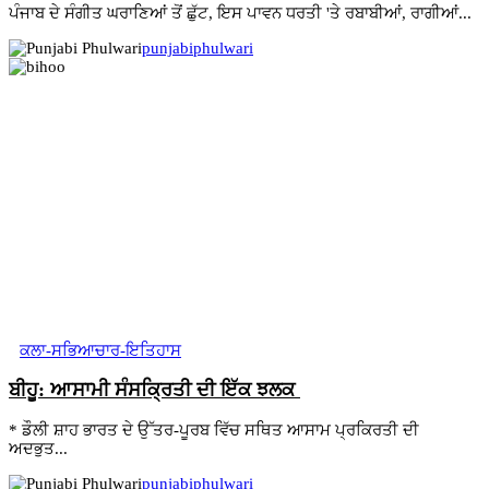
ਪੰਜਾਬ ਦੇ ਸੰਗੀਤ ਘਰਾਣਿਆਂ ਤੋਂ ਛੁੱਟ, ਇਸ ਪਾਵਨ ਧਰਤੀ 'ਤੇ ਰਬਾਬੀਆਂ, ਰਾਗੀਆਂ...
punjabiphulwari
ਕਲਾ-ਸਭਿਆਚਾਰ-ਇਤਿਹਾਸ
ਬੀਹੂ: ਆਸਾਮੀ ਸੰਸਕ੍ਰਿਤੀ ਦੀ ਇੱਕ ਝਲਕ
* ਡੌਲੀ ਸ਼ਾਹ ਭਾਰਤ ਦੇ ਉੱਤਰ-ਪੂਰਬ ਵਿੱਚ ਸਥਿਤ ਆਸਾਮ ਪ੍ਰਕਿਰਤੀ ਦੀ
ਅਦਭੁਤ...
punjabiphulwari