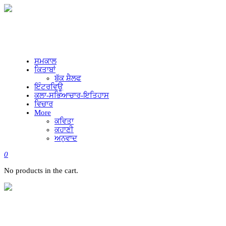
ਸਮਕਾਲ
ਕਿਤਾਬਾਂ
ਬੁੱਕ ਸ਼ੈਲਫ
ਇੰਟਰਵਿਊ
ਕਲਾ-ਸਭਿਆਚਾਰ-ਇਤਿਹਾਸ
ਵਿਚਾਰ
More
ਕਵਿਤਾ
ਕਹਾਣੀ
ਅਨੁਵਾਦ
0
No products in the cart.