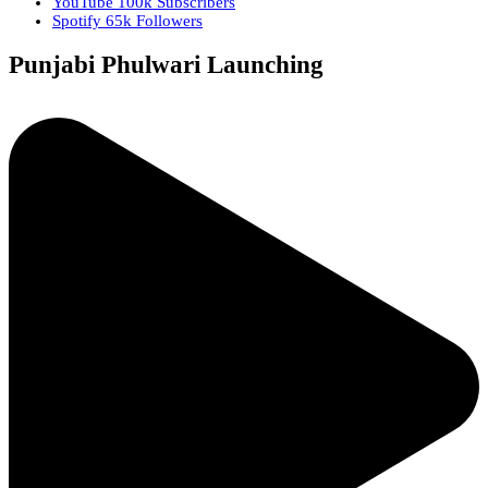
YouTube
100k
Subscribers
Spotify
65k
Followers
Punjabi Phulwari Launching