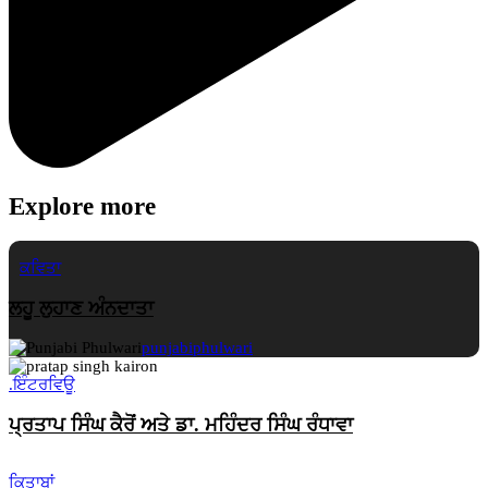
Explore more
ਕਵਿਤਾ
ਲਹੂ ਲੁਹਾਣ ਅੰਨਦਾਤਾ
punjabiphulwari
.
ਇੰਟਰਵਿਊ
ਪ੍ਰਤਾਪ ਸਿੰਘ ਕੈਰੋਂ ਅਤੇ ਡਾ. ਮਹਿੰਦਰ ਸਿੰਘ ਰੰਧਾਵਾ
ਕਿਤਾਬਾਂ