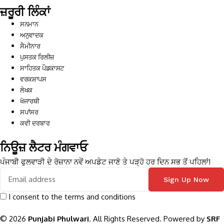
ਜ਼ਰੂਰੀ ਲਿੰਕਾਂ
ਸਨਮਾਨ
ਅਨੁਵਾਦਕ
ਸੈਮੀਨਾਰ
ਪੁਸਤਕ ਰਿਲੀਜ਼
ਸਾਹਿਤਕ ਪੌਡਕਾਸਟ
ਵਰਕਸ਼ਾਪਸ
ਲੇਖਕ
ਖੋਜਾਰਥੀ
ਸਪਾਂਸਰ
ਕਵੀ ਦਰਬਾਰ
ਨਿਊਜ਼ ਲੈਟਰ ਮੰਗਵਾਓ
ਪੰਜਾਬੀ ਫੁਲਵਾੜੀ ਦੇ ਰੋਜ਼ਾਨਾ ਨਵੇਂ ਅਪਡੇਟ ਜਾਣੋ ਤੇ ਪੜ੍ਹੋ ਹਰ ਦਿਨ ਸਭ ਤੋਂ ਪਹਿਲਾਂ!
I consent to the terms and conditions
© 2026
Punjabi Phulwari
. All Rights Reserved. Powered by
SRF