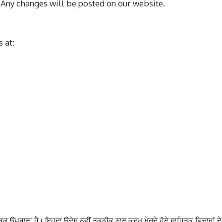
 Any changes will be posted on our website.
 at:
ਕ ਉਪਰਾਲਾ ਹੈ। ਇਹਦਾ ਉਦੇਸ਼ ਨਵੀਂ ਤਕਨੀਕ ਨਾਲ ਕਦਮ ਮੇਚਦੇ ਹੋਏ ਸਾਹਿਤਕ ਵਿਚਾਰਾਂ ਦੇ 