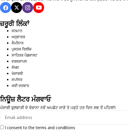
ਜ਼ਰੂਰੀ ਲਿੰਕਾਂ
ਸਨਮਾਨ
ਅਨੁਵਾਦਕ
ਸੈਮੀਨਾਰ
ਪੁਸਤਕ ਰਿਲੀਜ਼
ਸਾਹਿਤਕ ਪੌਡਕਾਸਟ
ਵਰਕਸ਼ਾਪਸ
ਲੇਖਕ
ਖੋਜਾਰਥੀ
ਸਪਾਂਸਰ
ਕਵੀ ਦਰਬਾਰ
ਨਿਊਜ਼ ਲੈਟਰ ਮੰਗਵਾਓ
ਪੰਜਾਬੀ ਫੁਲਵਾੜੀ ਦੇ ਰੋਜ਼ਾਨਾ ਨਵੇਂ ਅਪਡੇਟ ਜਾਣੋ ਤੇ ਪੜ੍ਹੋ ਹਰ ਦਿਨ ਸਭ ਤੋਂ ਪਹਿਲਾਂ!
I consent to the terms and conditions