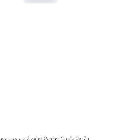
ਅਦਾਨ-ਪ੍ਰਦਾਨ ਨੂੰ ਨਵੀਆਂ ਉਚਾਈਆਂ ’ਤੇ ਪਹੁੰਚਾਉਣਾ ਹੈ।