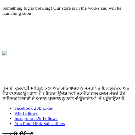
Something big is brewing! Our store is in the works and will be
launching soon!
ਪੰਜਾਬੀ ਫੁਲਵਾੜੀ ਸਾਹਿਤ, ਕਲਾ ਅਤੇ ਸਭਿਆਚਰ ਨੂੰ ਸਮਰਪਿਤ ਇਕ ਸੁਤੰਤਰ ਅਤੇ
ਗੈਰ ਵਪਾਰਕ ਉਪਰਾਲਾ ਹੈ। ਇਹਦਾ ਉਦੇਸ਼ ਨਵੀਂ ਤਕਨੀਕ ਨਾਲ ਕਦਮ ਮੇਚਦੇ ਹੋਏ
ਸਾਹਿਤਕ ਵਿਚਾਰਾਂ ਦੇ ਅਦਾਨ-ਪ੍ਰਦਾਨ ਨੂੰ ਨਵੀਆਂ ਉਚਾਈਆਂ ’ਤੇ ਪਹੁੰਚਾਉਣਾ ਹੈ।
Facebook
23k
Likes
93k
Follows
Instagram
32k
Follows
YouTube
100k
Subscribers