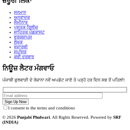
ਜ਼ਰੂਰੀ ਲਿੰਕਾਂ
ਸਨਮਾਨ
ਅਨੁਵਾਦਕ
ਸੈਮੀਨਾਰ
ਪੁਸਤਕ ਰਿਲੀਜ਼
ਸਾਹਿਤਕ ਪੌਡਕਾਸਟ
ਵਰਕਸ਼ਾਪਸ
ਲੇਖਕ
ਖੋਜਾਰਥੀ
ਸਪਾਂਸਰ
ਕਵੀ ਦਰਬਾਰ
ਨਿਊਜ਼ ਲੈਟਰ ਮੰਗਵਾਓ
ਪੰਜਾਬੀ ਫੁਲਵਾੜੀ ਦੇ ਰੋਜ਼ਾਨਾ ਨਵੇਂ ਅਪਡੇਟ ਜਾਣੋ ਤੇ ਪੜ੍ਹੋ ਹਰ ਦਿਨ ਸਭ ਤੋਂ ਪਹਿਲਾਂ!
I consent to the terms and conditions
© 2026
Punjabi Phulwari
. All Rights Reserved. Powered by
SRF
(INDIA)