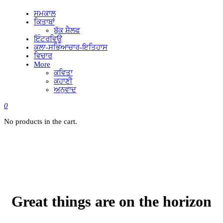
ਸਮਕਾਲ
ਕਿਤਾਬਾਂ
ਬੁੱਕ ਸ਼ੈਲਫ
ਇੰਟਰਵਿਊ
ਕਲਾ-ਸਭਿਆਚਾਰ-ਇਤਿਹਾਸ
ਵਿਚਾਰ
More
ਕਵਿਤਾ
ਕਹਾਣੀ
ਅਨੁਵਾਦ
0
No products in the cart.
Great things are on the horizon