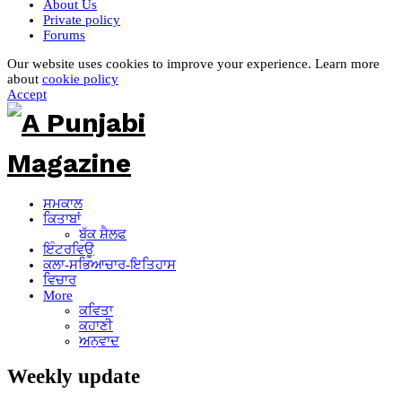
About Us
Private policy
Forums
Our website uses cookies to improve your experience. Learn more
about
cookie policy
Accept
ਸਮਕਾਲ
ਕਿਤਾਬਾਂ
ਬੁੱਕ ਸ਼ੈਲਫ
ਇੰਟਰਵਿਊ
ਕਲਾ-ਸਭਿਆਚਾਰ-ਇਤਿਹਾਸ
ਵਿਚਾਰ
More
ਕਵਿਤਾ
ਕਹਾਣੀ
ਅਨੁਵਾਦ
Weekly update