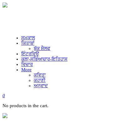
ਸਮਕਾਲ
ਕਿਤਾਬਾਂ
ਬੁੱਕ ਸ਼ੈਲਫ
ਇੰਟਰਵਿਊ
ਕਲਾ-ਸਭਿਆਚਾਰ-ਇਤਿਹਾਸ
ਵਿਚਾਰ
More
ਕਵਿਤਾ
ਕਹਾਣੀ
ਅਨੁਵਾਦ
0
No products in the cart.