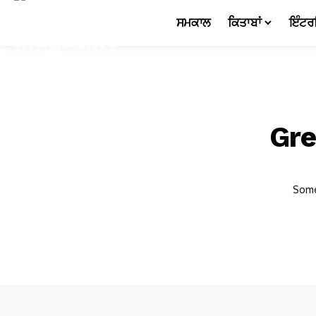
ਸਮਕਾਲ
ਕਿਤਾਬਾਂ
ਇੰਟਰ
Gre
Somet