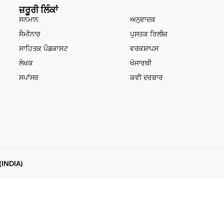
ਜ਼ਰੂਰੀ ਲਿੰਕਾਂ
ਸਨਮਾਨ
ਅਨੁਵਾਦਕ
ਸੈਮੀਨਾਰ
ਪੁਸਤਕ ਰਿਲੀਜ਼
ਸਾਹਿਤਕ ਪੌਡਕਾਸਟ
ਵਰਕਸ਼ਾਪਸ
ਲੇਖਕ
ਖੋਜਾਰਥੀ
ਸਪਾਂਸਰ
ਕਵੀ ਦਰਬਾਰ
(INDIA)