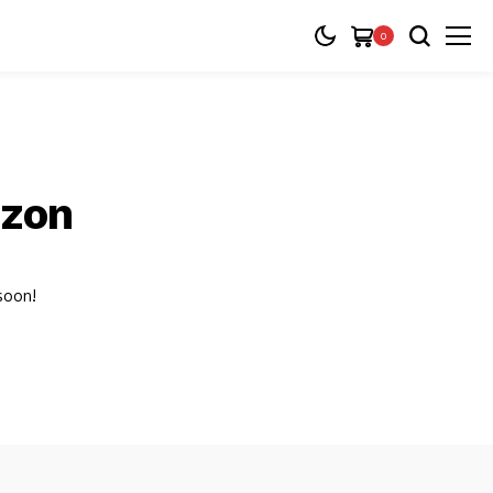
0
izon
 soon!