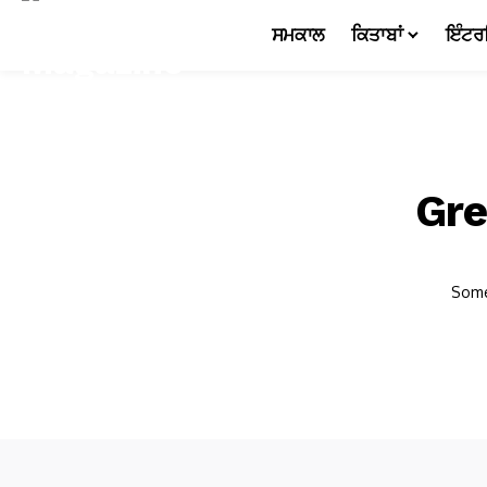
ਸਮਕਾਲ
ਕਿਤਾਬਾਂ
ਇੰਟਰ
Gre
Somet