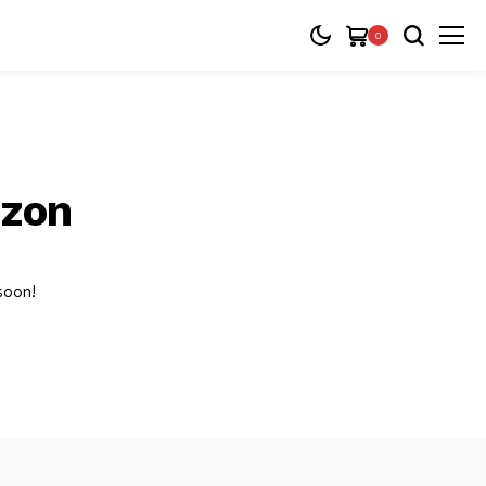
0
izon
 soon!