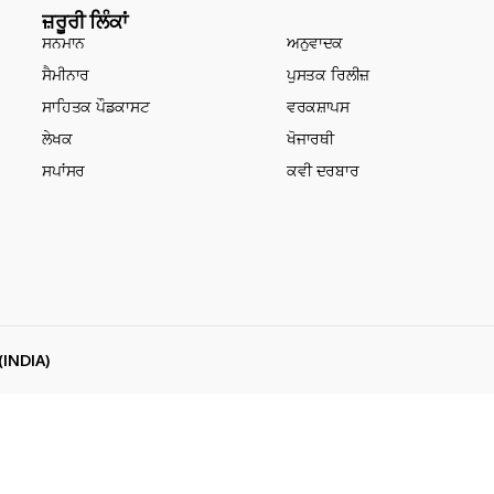
ਜ਼ਰੂਰੀ ਲਿੰਕਾਂ
ਸਨਮਾਨ
ਅਨੁਵਾਦਕ
ਸੈਮੀਨਾਰ
ਪੁਸਤਕ ਰਿਲੀਜ਼
ਸਾਹਿਤਕ ਪੌਡਕਾਸਟ
ਵਰਕਸ਼ਾਪਸ
ਲੇਖਕ
ਖੋਜਾਰਥੀ
ਸਪਾਂਸਰ
ਕਵੀ ਦਰਬਾਰ
(INDIA)