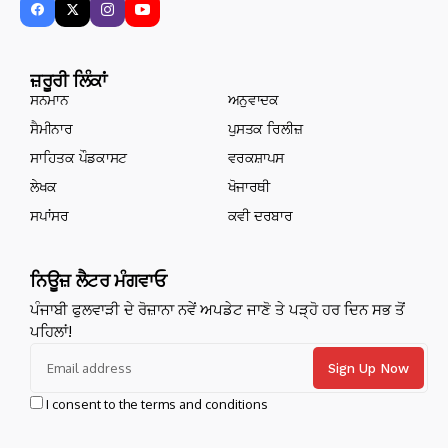
ਜ਼ਰੂਰੀ ਲਿੰਕਾਂ
ਸਨਮਾਨ
ਅਨੁਵਾਦਕ
ਸੈਮੀਨਾਰ
ਪੁਸਤਕ ਰਿਲੀਜ਼
ਸਾਹਿਤਕ ਪੌਡਕਾਸਟ
ਵਰਕਸ਼ਾਪਸ
ਲੇਖਕ
ਖੋਜਾਰਥੀ
ਸਪਾਂਸਰ
ਕਵੀ ਦਰਬਾਰ
ਨਿਊਜ਼ ਲੈਟਰ ਮੰਗਵਾਓ
ਪੰਜਾਬੀ ਫੁਲਵਾੜੀ ਦੇ ਰੋਜ਼ਾਨਾ ਨਵੇਂ ਅਪਡੇਟ ਜਾਣੋ ਤੇ ਪੜ੍ਹੋ ਹਰ ਦਿਨ ਸਭ ਤੋਂ
ਪਹਿਲਾਂ!
I consent to the terms and conditions