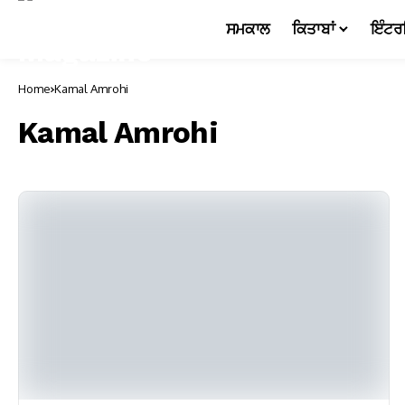
ਸਮਕਾਲ
ਕਿਤਾਬਾਂ
ਇੰਟਰ
Home
Kamal Amrohi
Kamal Amrohi