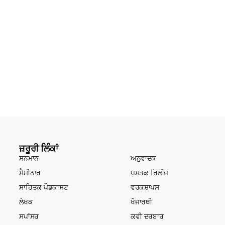
ਜ਼ਰੂਰੀ ਲਿੰਕਾਂ
ਸਨਮਾਨ
ਅਨੁਵਾਦਕ
ਸੈਮੀਨਾਰ
ਪੁਸਤਕ ਰਿਲੀਜ਼
ਸਾਹਿਤਕ ਪੌਡਕਾਸਟ
ਵਰਕਸ਼ਾਪਸ
ਲੇਖਕ
ਖੋਜਾਰਥੀ
ਸਪਾਂਸਰ
ਕਵੀ ਦਰਬਾਰ