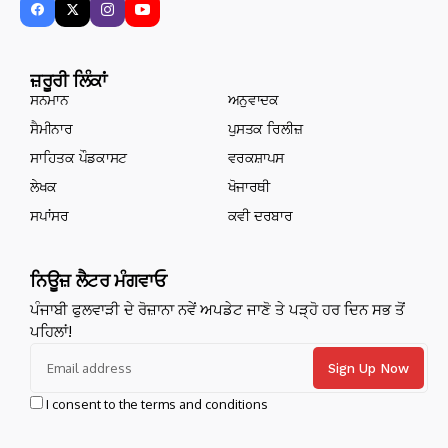
ਜ਼ਰੂਰੀ ਲਿੰਕਾਂ
ਸਨਮਾਨ
ਅਨੁਵਾਦਕ
ਸੈਮੀਨਾਰ
ਪੁਸਤਕ ਰਿਲੀਜ਼
ਸਾਹਿਤਕ ਪੌਡਕਾਸਟ
ਵਰਕਸ਼ਾਪਸ
ਲੇਖਕ
ਖੋਜਾਰਥੀ
ਸਪਾਂਸਰ
ਕਵੀ ਦਰਬਾਰ
ਨਿਊਜ਼ ਲੈਟਰ ਮੰਗਵਾਓ
ਪੰਜਾਬੀ ਫੁਲਵਾੜੀ ਦੇ ਰੋਜ਼ਾਨਾ ਨਵੇਂ ਅਪਡੇਟ ਜਾਣੋ ਤੇ ਪੜ੍ਹੋ ਹਰ ਦਿਨ ਸਭ ਤੋਂ
ਪਹਿਲਾਂ!
I consent to the terms and conditions