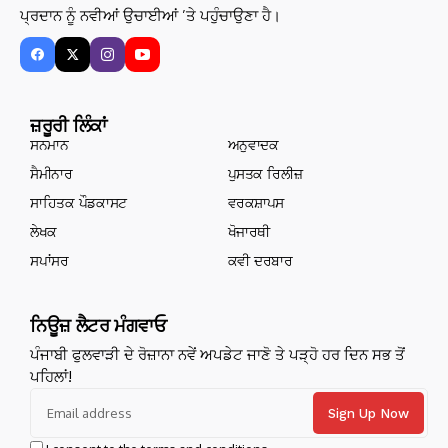
ਪ੍ਰਦਾਨ ਨੂੰ ਨਵੀਆਂ ਉਚਾਈਆਂ ’ਤੇ ਪਹੁੰਚਾਉਣਾ ਹੈ।
ਜ਼ਰੂਰੀ ਲਿੰਕਾਂ
ਸਨਮਾਨ
ਅਨੁਵਾਦਕ
ਸੈਮੀਨਾਰ
ਪੁਸਤਕ ਰਿਲੀਜ਼
ਸਾਹਿਤਕ ਪੌਡਕਾਸਟ
ਵਰਕਸ਼ਾਪਸ
ਲੇਖਕ
ਖੋਜਾਰਥੀ
ਸਪਾਂਸਰ
ਕਵੀ ਦਰਬਾਰ
ਨਿਊਜ਼ ਲੈਟਰ ਮੰਗਵਾਓ
ਪੰਜਾਬੀ ਫੁਲਵਾੜੀ ਦੇ ਰੋਜ਼ਾਨਾ ਨਵੇਂ ਅਪਡੇਟ ਜਾਣੋ ਤੇ ਪੜ੍ਹੋ ਹਰ ਦਿਨ ਸਭ ਤੋਂ
ਪਹਿਲਾਂ!