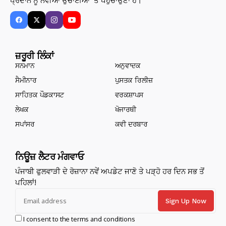
ਪ੍ਰਦਾਨ ਨੂੰ ਨਵੀਆਂ ਉਚਾਈਆਂ ’ਤੇ ਪਹੁੰਚਾਉਣਾ ਹੈ।
ਜ਼ਰੂਰੀ ਲਿੰਕਾਂ
ਸਨਮਾਨ
ਅਨੁਵਾਦਕ
ਸੈਮੀਨਾਰ
ਪੁਸਤਕ ਰਿਲੀਜ਼
ਸਾਹਿਤਕ ਪੌਡਕਾਸਟ
ਵਰਕਸ਼ਾਪਸ
ਲੇਖਕ
ਖੋਜਾਰਥੀ
ਸਪਾਂਸਰ
ਕਵੀ ਦਰਬਾਰ
ਨਿਊਜ਼ ਲੈਟਰ ਮੰਗਵਾਓ
ਪੰਜਾਬੀ ਫੁਲਵਾੜੀ ਦੇ ਰੋਜ਼ਾਨਾ ਨਵੇਂ ਅਪਡੇਟ ਜਾਣੋ ਤੇ ਪੜ੍ਹੋ ਹਰ ਦਿਨ ਸਭ ਤੋਂ
ਪਹਿਲਾਂ!
I consent to the terms and conditions