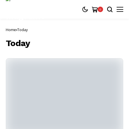
0
Home
Today
Today