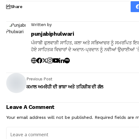
Share
Written by
punjabiphulwari
ਪੰਜਾਬੀ ਫੁਲਵਾੜੀ ਸਾਹਿਤ, ਕਲਾ ਅਤੇ ਸਭਿਆਚਰ ਨੂੰ ਸਮਰਪਿਤ ਇਕ
ਹੋਏ ਸਾਹਿਤਕ ਵਿਚਾਰਾਂ ਦੇ ਅਦਾਨ-ਪ੍ਰਦਾਨ ਨੂੰ ਨਵੀਆਂ ਉਚਾਈਆਂ ’ਤੇ
Previous Post
ਕਮਾਲ ਅਮਰੋਹੀ ਦੀ ਭਾਸ਼ਾ ਅਤੇ ਤਹਿਜ਼ੀਬ ਦੀ ਗੱਲ
Leave A Comment
Your email address will not be published.
Required fields are