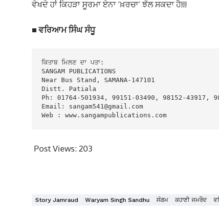
ਵੇਖਦੇ ਹਾਂ ਕਿਹੜਾ ਸੂਰਮਾ ਏਨਾ ‘ਖ਼ਰਚਾ’ ਝੱਲ ਸਕਦਾ ਹੈ!!!
■ ਵਰਿਆਮ ਸਿੰਘ ਸੰਧੂ
ਕਿਤਾਬ ਮਿਲਣ ਦਾ ਪਤਾ:

SANGAM PUBLICATIONS

Near Bus Stand, SAMANA-147101

Distt. Patiala

Ph: 01764-501934, 99151-03490, 98152-43917, 98
Email: sangam541@gmail.com

Web : www.sangampublications.com
Post Views:
203
Story Jamraud
Waryam Singh Sandhu
ਸੰਗਮ
ਕਹਾਣੀ ਜਮਰੌਦ
ਵ