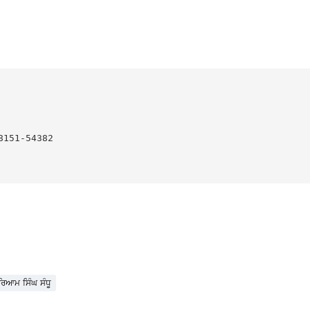
151-54382

ਰਿਆਮ ਸਿੰਘ ਸੰਧੂ