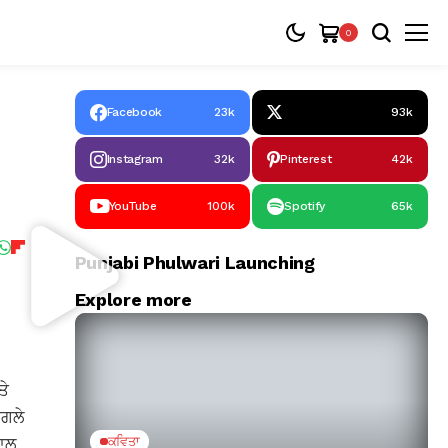
0
Facebook
23k
93k
Instagram
32k
Pinterest
42k
YouTube
100k
Spotify
65k
Punjabi Phulwari Launching
Explore more
ਤੇ
ਾਗਲੇ
ਨਾਲ
ਕਵਿਤਾ