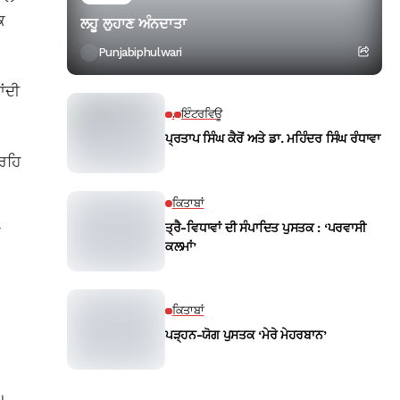
ਕ
ਲਹੂ ਲੁਹਾਣ ਅੰਨਦਾਤਾ
Punjabiphulwari
ਾਂਦੀ
.
ਇੰਟਰਵਿਊ
ਪ੍ਰਤਾਪ ਸਿੰਘ ਕੈਰੋਂ ਅਤੇ ਡਾ. ਮਹਿੰਦਰ ਸਿੰਘ ਰੰਧਾਵਾ
 ਰਹਿ
ਕਿਤਾਬਾਂ
ਤ੍ਰੈ-ਵਿਧਾਵਾਂ ਦੀ ਸੰਪਾਦਿਤ ਪੁਸਤਕ : ‘ਪਰਵਾਸੀ
ਰ
ਕਲਮਾਂ’
ਕਿਤਾਬਾਂ
ਪੜ੍ਹਨ-ਯੋਗ ਪੁਸਤਕ ‘ਮੇਰੇ ਮੇਹਰਬਾਨ’
।