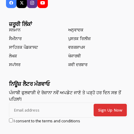
ਜ਼ਰੂਰੀ ਲਿੰਕਾਂ
ਸਨਮਾਨ
ਅਨੁਵਾਦਕ
ਸੈਮੀਨਾਰ
ਪੁਸਤਕ ਰਿਲੀਜ਼
ਸਾਹਿਤਕ ਪੌਡਕਾਸਟ
ਵਰਕਸ਼ਾਪਸ
ਲੇਖਕ
ਖੋਜਾਰਥੀ
ਸਪਾਂਸਰ
ਕਵੀ ਦਰਬਾਰ
ਨਿਊਜ਼ ਲੈਟਰ ਮੰਗਵਾਓ
ਪੰਜਾਬੀ ਫੁਲਵਾੜੀ ਦੇ ਰੋਜ਼ਾਨਾ ਨਵੇਂ ਅਪਡੇਟ ਜਾਣੋ ਤੇ ਪੜ੍ਹੋ ਹਰ ਦਿਨ ਸਭ ਤੋਂ
ਪਹਿਲਾਂ!
I consent to the terms and conditions