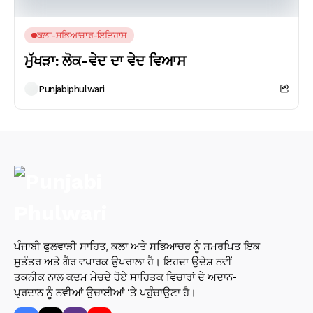
ਕਲਾ-ਸਭਿਆਚਾਰ-ਇਤਿਹਾਸ
ਮੁੱਖੜਾ: ਲੋਕ-ਵੇਦ ਦਾ ਵੇਦ ਵਿਆਸ
Punjabiphulwari
ਪੰਜਾਬੀ ਫੁਲਵਾੜੀ ਸਾਹਿਤ, ਕਲਾ ਅਤੇ ਸਭਿਆਚਰ ਨੂੰ ਸਮਰਪਿਤ ਇਕ
ਸੁਤੰਤਰ ਅਤੇ ਗੈਰ ਵਪਾਰਕ ਉਪਰਾਲਾ ਹੈ। ਇਹਦਾ ਉਦੇਸ਼ ਨਵੀਂ
ਤਕਨੀਕ ਨਾਲ ਕਦਮ ਮੇਚਦੇ ਹੋਏ ਸਾਹਿਤਕ ਵਿਚਾਰਾਂ ਦੇ ਅਦਾਨ-
ਪ੍ਰਦਾਨ ਨੂੰ ਨਵੀਆਂ ਉਚਾਈਆਂ ’ਤੇ ਪਹੁੰਚਾਉਣਾ ਹੈ।