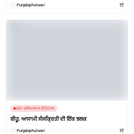
Punjabiphulwari
ਕਲਾ-ਸਭਿਆਚਾਰ-ਇਤਿਹਾਸ
ਬੀਹੂ: ਆਸਾਮੀ ਸੰਸਕ੍ਰਿਤੀ ਦੀ ਇੱਕ ਝਲਕ
Punjabiphulwari