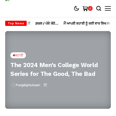
0
ਆਰਾ / ਬਲਵੰਤ ਗਾਰਗੀ
ਗ਼ਜ਼ਲ / ਪੱਕੇ ਕੋਠੇ…
ਮੈਂ ਆਪਣੀ ਕਹਾਣੀ ਨੂੰ ਕਈ ਵਾਰ ਲਿਖ ਸਕਦਾ ਹਾਂ
Top News
ਕਹਾਣੀ
The 2024 Men’s College World
Series for The Good, The Bad
Punjabiphulwari