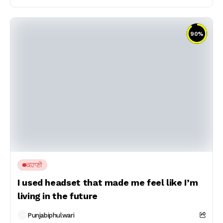
90
%
ਕਹਾਣੀ
I used headset that made me feel like I’m
living in the future
Punjabiphulwari