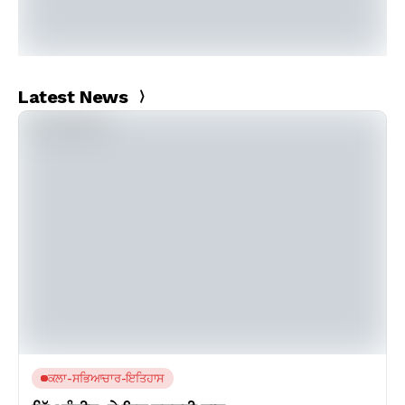
Latest News
ਕਲਾ-ਸਭਿਆਚਾਰ-ਇਤਿਹਾਸ