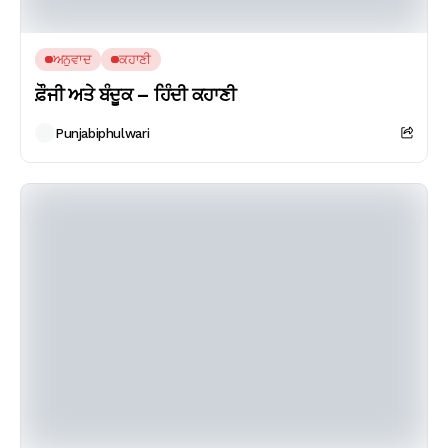
ਅਨੁਵਾਦ
ਕਹਾਣੀ
ਫ਼ੌਜੀ ਅਤੇ ਬੰਦੂਕ – ਹਿੰਦੀ ਕਹਾਣੀ
Punjabiphulwari