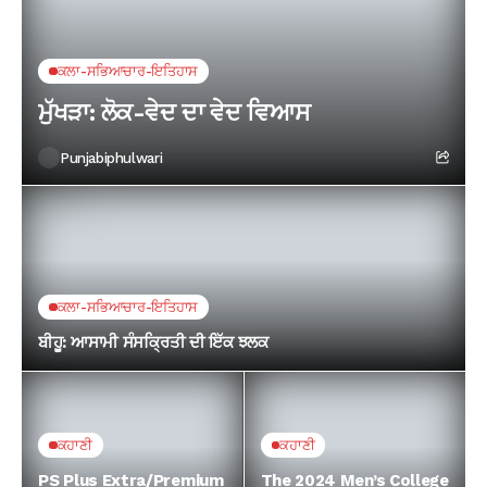
ਕਲਾ-ਸਭਿਆਚਾਰ-ਇਤਿਹਾਸ
ਮੁੱਖੜਾ: ਲੋਕ-ਵੇਦ ਦਾ ਵੇਦ ਵਿਆਸ
Punjabiphulwari
ਕਲਾ-ਸਭਿਆਚਾਰ-ਇਤਿਹਾਸ
ਬੀਹੂ: ਆਸਾਮੀ ਸੰਸਕ੍ਰਿਤੀ ਦੀ ਇੱਕ ਝਲਕ
ਕਹਾਣੀ
ਕਹਾਣੀ
PS Plus Extra/Premium
The 2024 Men’s College