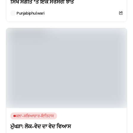
ਸਿੱਖ ਸੰਗੀਤ ’ਤੇ ਇਕ ਸਰਸਰੀ ਝਾਤ
Punjabiphulwari
ਕਲਾ-ਸਭਿਆਚਾਰ-ਇਤਿਹਾਸ
ਮੁੱਖੜਾ: ਲੋਕ-ਵੇਦ ਦਾ ਵੇਦ ਵਿਆਸ