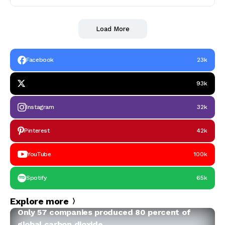
Load More
Facebook
23k
93k
Instagram
32k
Pinterest
42k
YouTube
100k
Spotify
65k
ਕਹਾਣੀ
Explore more
Only 57 companies produced 80 percent of
global carbon dioxide